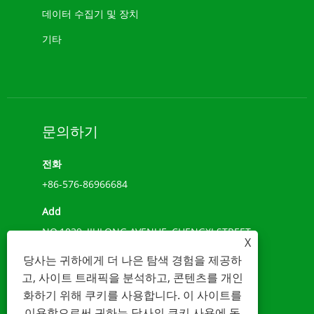
데이터 수집기 ​​및 장치
기타
문의하기
전화
+86-576-86966684
Add
NO.1039, JIULONG AVENUE, CHENGXI STREET,
X
WENLING, 절강, 중국(317500)
당사는 귀하에게 더 나은 탐색 경험을 제공하
이메일
고, 사이트 트래픽을 분석하고, 콘텐츠를 개인
화하기 위해 쿠키를 사용합니다. 이 사이트를
sales@younio.com
이용함으로써 귀하는 당사의 쿠키 사용에 동