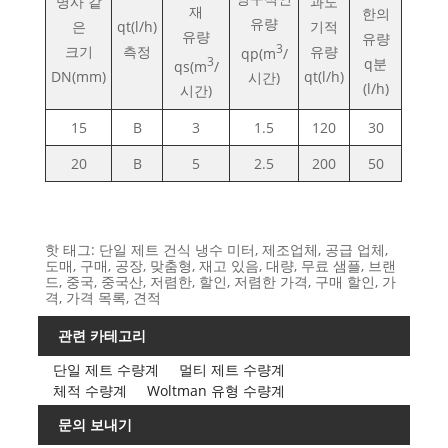
명사 같
과도
재
한의
유량
은
qt(l/h)
기적
유량
유량
3
크기
측정
유량
qp(m
/
3
q분
qs(m
/
DN(mm)
qt(l/h)
시간)
(l/h)
시간)
15
B
3
1.5
120
30
20
B
5
2.5
200
50
핫 태그: 단일 제트 건식 냉수 미터, 제조업체, 공급 업체,
도매, 구매, 공장, 맞춤형, 재고 있음, 대량, 무료 샘플, 브랜
드, 중국, 중국산, 저렴한, 할인, 저렴한 가격, 구매 할인, 가
격, 가격 목록, 견적
관련 카테고리
단일 제트 수량계
멀티 제트 수량계
체적 수량계
Woltman 유형 수량계
문의 보내기