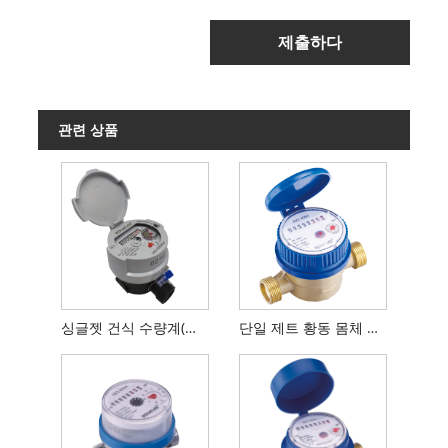
제출하다
관련 상품
싱글젯 건식 수량계(동유리 레지스터 포함)
단일 제트 황동 몸체 냉수 미터