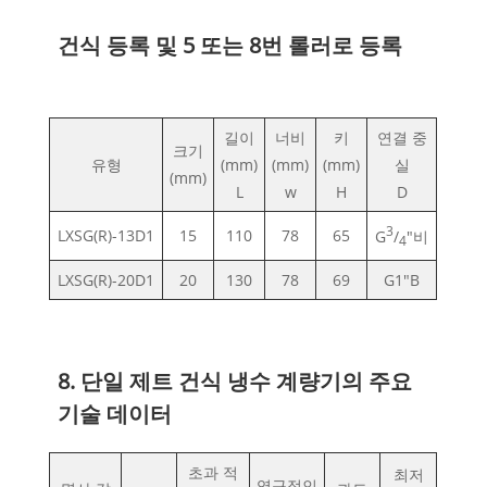
건식 등록 및 5 또는 8번 롤러로 등록
길이
너비
키
연결 중
크기
유형
(mm)
(mm)
(mm)
실
(mm)
L
w
H
D
3
LXSG(R)-13D1
15
110
78
65
G
/
"비
4
LXSG(R)-20D1
20
130
78
69
G1"B
8. 단일 제트 건식 냉수 계량기의 주요
기술 데이터
초과 적
최저
영구적인