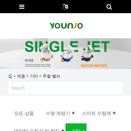
집
>
제품
>
기타
> 주철 밸브
모든 상품
수량 계량기
스마트 수량계
데이터 수집기 ​​및 장치
기타