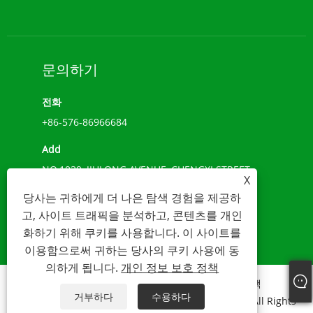
문의하기
전화
+86-576-86966684
Add
NO.1039, JIULONG AVENUE, CHENGXI STREET,
X
WENLING, 절강, 중국(317500)
당사는 귀하에게 더 나은 탐색 경험을 제공하
이메일
고, 사이트 트래픽을 분석하고, 콘텐츠를 개인
화하기 위해 쿠키를 사용합니다. 이 사이트를
sales@younio.com
이용함으로써 귀하는 당사의 쿠키 사용에 동
의하게 됩니다.
개인 정보 보호 정책
Links
Sitemap
RSS
XML
개인 정보 보호 정책
거부하다
수용하다
Copyright 2020 WENLING YOUNIO 수량계 CO., LTD All Rights