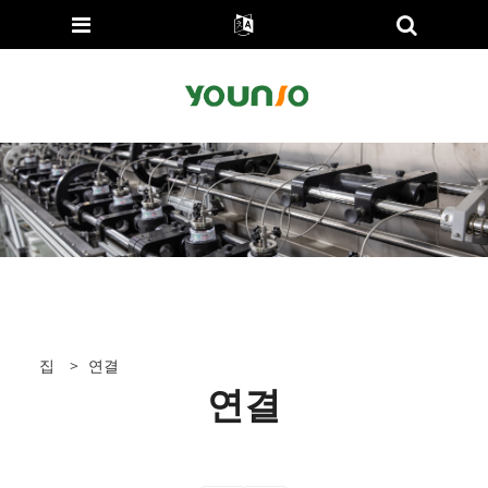
집
>
연결
연결