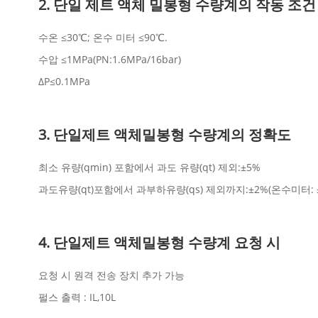
2. 단일 제트 액체 밀봉형 수량계의 작동 조건
수온 ≤30℃; 온수 미터 ≤90℃.
수압 ≤1MPa(PN:1.6MPa/16bar)
ΔP≤0.1MPa
3. 단일제트 액체밀봉형 수량계의 정확도
최소 유량(qmin) 포함에서 과도 유량(qt) 제외:±5%
과도유량(qt)포함에서 과부하유량(qs) 제외까지:±2%(온수미터: ±
4. 단일제트 액체밀봉형 수량계 요청 시
요청 시 원격 전송 장치 추가 가능
펄스 출력 : IL,10L