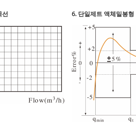
곡선
6. 단일제트 액체밀봉