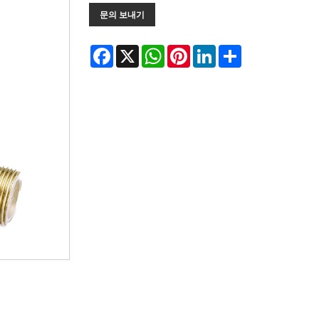
문의 보내기
Facebook
X
WhatsApp
Pinterest
LinkedIn
Share