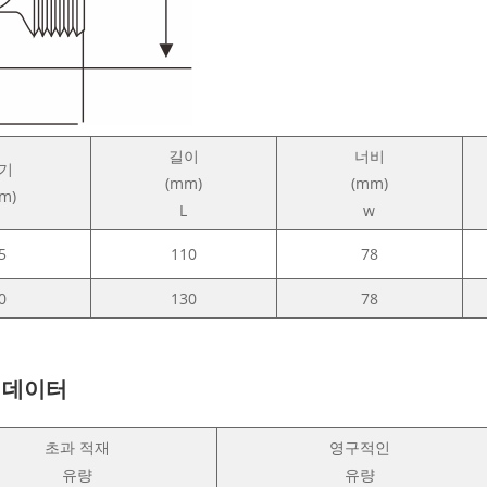
길이
너비
기
(mm)
(mm)
m)
L
w
5
110
78
0
130
78
술 데이터
초과 적재
영구적인
유량
유량