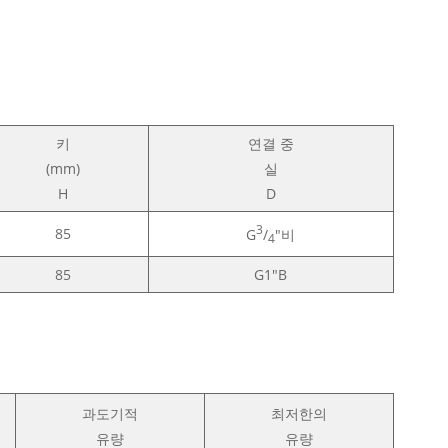
키
연결 중
(mm)
실
H
D
3
85
G
/
"비
4
85
G1"B
과도기적
최저한의
유량
유량