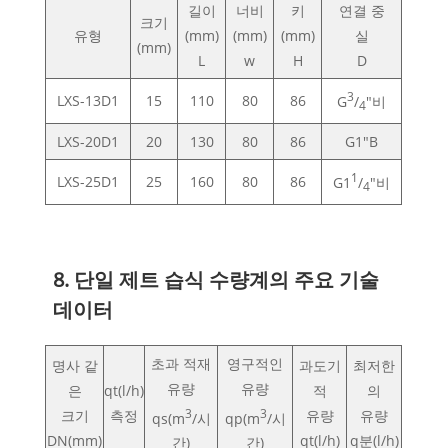
길이
너비
키
연결 중
크기
유형
(mm)
(mm)
(mm)
실
(mm)
L
w
H
D
3
LXS-13D1
15
110
80
86
G
/
"비
4
LXS-20D1
20
130
80
86
G1"B
1
LXS-25D1
25
160
80
86
G1
/
"비
4
8. 단일 제트 습식 수량계의 주요 기술
데이터
초과 적재
영구적인
명사 같
과도기
최저한
유량
유량
은
qt(l/h)
적
의
크기
측정
3
3
유량
유량
qs(m
/시
qp(m
/시
DN(mm)
qt(l/h)
q분(l/h)
간)
간)