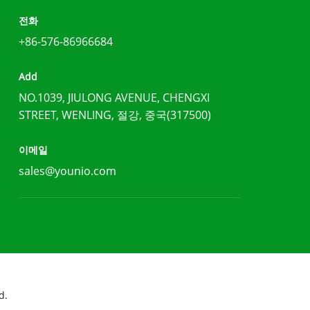
전화
+86-576-86966684
Add
NO.1039, JIULONG AVENUE, CHENGXI
STREET, WENLING, 절강, 중국(317500)
이메일
sales@younio.com
d.