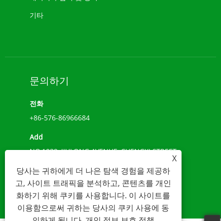
기타
문의하기
전화
+86-576-86966684
Add
NO.1039, JIULONG AVENUE, CHENGXI STREET,
X
WENLING, 절강, 중국(317500)
당사는 귀하에게 더 나은 탐색 경험을 제공하
이메일
고, 사이트 트래픽을 분석하고, 콘텐츠를 개인
화하기 위해 쿠키를 사용합니다. 이 사이트를
sales@younio.com
이용함으로써 귀하는 당사의 쿠키 사용에 동
의하게 됩니다.
개인 정보 보호 정책