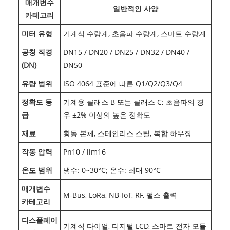
매개변수
일반적인 사양
카테고리
미터 유형
기계식 수량계, 초음파 수량계, 스마트 수량계
공칭 직경
DN15 / DN20 / DN25 / DN32 / DN40 /
(DN)
DN50
유량 범위
ISO 4064 표준에 따른 Q1/Q2/Q3/Q4
정확도 등
기계용 클래스 B 또는 클래스 C; 초음파의 경
급
우 ±2% 이상의 높은 정확도
재료
황동 본체, 스테인리스 스틸, 복합 하우징
작동 압력
Pn10 / lim16
온도 범위
냉수: 0~30°C; 온수: 최대 90°C
매개변수
M-Bus, LoRa, NB-IoT, RF, 펄스 출력
카테고리
디스플레이
기계식 다이얼, 디지털 LCD, 스마트 전자 모듈