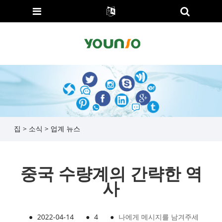
집
>
소식
>
업계 뉴스
중국 수량계의 간략한 역
사
●
2022-04-14
●
4
●
나에게 메시지를 남겨주세